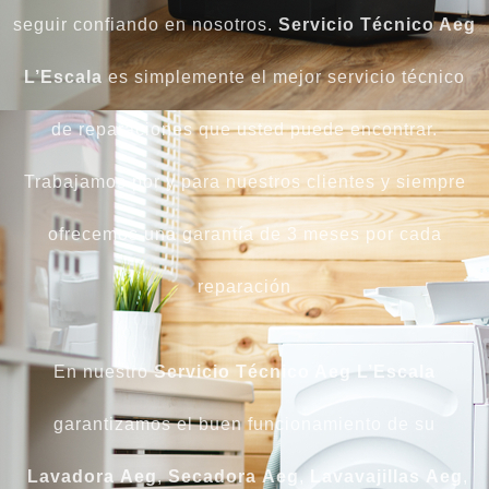
seguir confiando en nosotros.
Servicio Técnico Aeg
L’Escala
es simplemente el mejor servicio técnico
de reparaciones que usted puede encontrar.
Trabajamos por y para nuestros clientes y siempre
ofrecemos una garantía de 3 meses por cada
reparación
En nuestro
Servicio Técnico Aeg L’Escala
garantizamos el buen funcionamiento de su
Lavadora
Aeg
,
Secadora
Aeg
,
Lavavajillas
Aeg
,