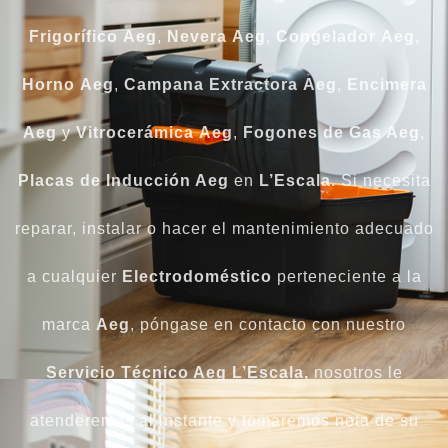
Frigorífico
Aeg
,
Nevera
Aeg
,
Congelador
Aeg
,
Horno
Aeg
,
Campana
Extractora
Aeg
,
Encimera
Aeg
y
Vitrocerámica
Aeg
,
Fogones de Gas Aeg
,
Placas de Inducción Aeg
en
L’Escala.
Si necesita
reparar, instalar o hacer el mantenimiento adecuado
a cualquier
Electrodoméstico
perteneciente a la
marca
Aeg
, póngase en contacto con nuestro
Servicio Técnico Aeg L’Escala,
nosotros le
atenderemos al instante y tomaremos nota de su