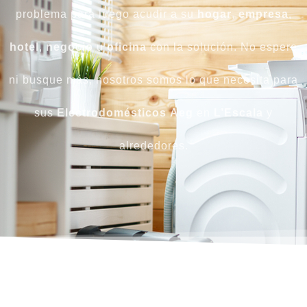
problema para luego acudir a su
hogar
,
empresa
,
hotel
,
negocio
u
oficina
con la solución. No espere
ni busque más, nosotros somos lo que necesita para
sus
Electrodomésticos
Aeg
en
L’Escala
y
alrededores.