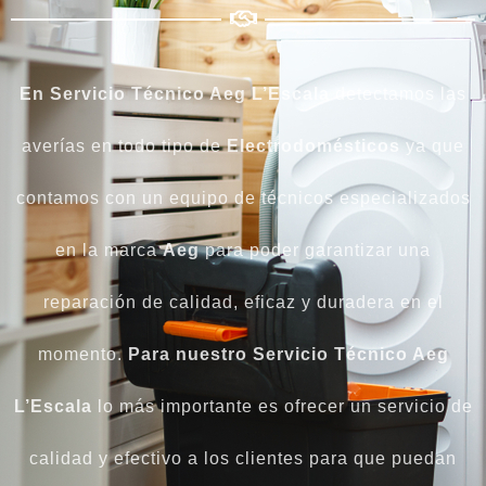
En Servicio Técnico Aeg L’Escala
detectamos las
averías en todo tipo de
Electrodomésticos
ya que
contamos con un equipo de técnicos especializados
en la marca
Aeg
para poder garantizar una
reparación de calidad, eficaz y duradera en el
momento.
Para nuestro Servicio Técnico Aeg
L’Escala
lo más importante es ofrecer un servicio de
calidad y efectivo a los clientes para que puedan