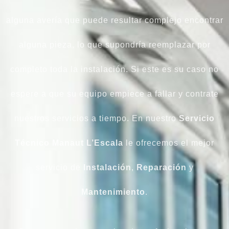
alguna avería que puede resultar complejo encontrar
alguna pieza, lo que supondría reemplazar por
completo toda la instalación. Si este es su caso no
espere a que su equipo empiece a fallar y contrate
nuestros servicios a tiempo. En nuestro
Servicio
Técnico Manaut L’Escala
le ofrecemos el mejor
servicio de
Instalación
,
Reparación
y
Mantenimiento
.