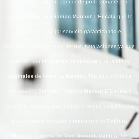
Disponemos de un equipo de profesionales en
nuestro
Servicio Técnico Manaut L’Escala
que le
prestaran el mejor servicio garantizando el
funcionamiento correcto de sus instalaciones ya que
cuentan con las
piezas
,
repuestos
y recambios
originales
de la marca
Manaut.
Tan sólo contacte
con nuestro
Servicio Técnico Manaut L’Escala
y
verá que nosotros tenemos todo lo que usted busca
para
reparar
,
instalar
y
mantener
su
Caldera
Manaut
,
Caldera de Gas Manaut
,
Caldera de