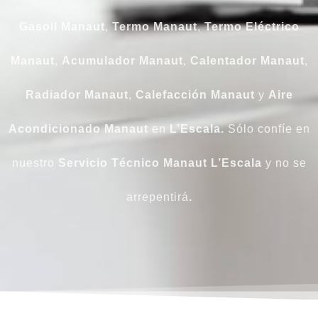
Gasoil Manaut
,
Termo Manaut
,
Termo Eléctrico
Manaut
,
Acumulador Manaut
,
Calentador Manaut
,
Radiador Manaut
,
Calefacción Manaut
y
Aire
Acondicionado Manaut
en
L’Escala.
Sólo confíe en
nuestro
Servicio Técnico Manaut L’Escala
y no se
arrepentirá
.