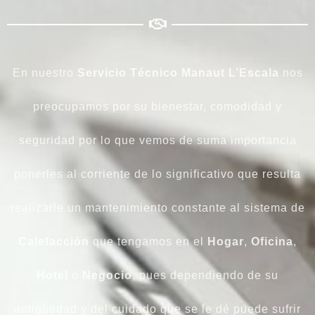
En nuestro
Servicio Técnico Manaut L’Escala
nos
preocupamos por su bienestar, comodidad y
seguridad por lo que vemos de suma importancia
ponerles al corriente de lo significativo que resulta
realizarle un mantenimiento constante al sistema de
Calefacción
que tengamos en el
Hogar
,
Oficina
,
Hotel
o
Negocio
, pues dependiendo de su
antigüedad y del cuidado que se le dé puede sufrir