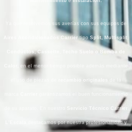
Mantenimiento
e
Instalación.
Ya que resolvemos sus averías con sus equipos de
Aires Acondicionados Carrier
tipo
Split, Multisplit,
Conductos, Cassette, Techo Suelo o Bomba de
Calor,
en el menor tiempo posible además mediante
el uso de piezas de
recambio originales
de la
marca
Carrier
garantizamos el buen funcionamiento
de su aparato. En nuestro
Servicio Técnico Carrier
L’Escala
destacamos por nuestra profesionalidad y