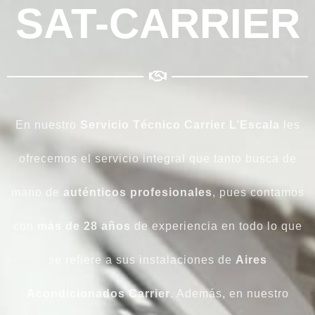
SAT-CARRIER
En nuestro
Servicio Técnico Carrier L’Escala
les
ofrecemos el servicio integral que tanto busca de
mano de
auténticos profesionales
, pues contamos
con
más de 28 años
de experiencia en todo lo que
se refiere a sus instalaciones de
Aires
Acondicionados Carrier
. Además, en nuestro