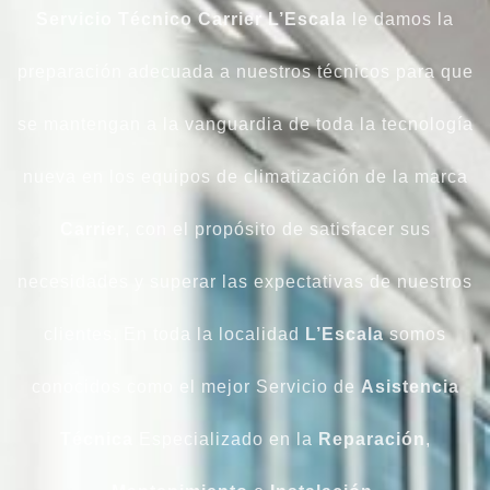
Servicio Técnico Carrier L’Escala
le damos la
preparación adecuada a nuestros técnicos para que
se mantengan a la vanguardia de toda la tecnología
nueva en los equipos de climatización de la marca
Carrier
, con el propósito de satisfacer sus
necesidades y superar las expectativas de nuestros
clientes. En toda la localidad
L’Escala
somos
conocidos como el mejor Servicio de
Asistencia
Técnica
Especializado en la
Reparación
,