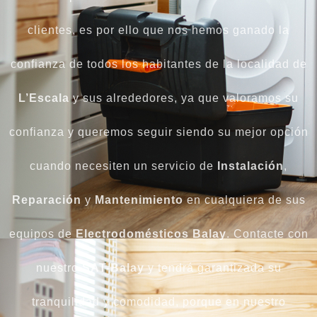
clientes, es por ello que nos hemos ganado la
confianza de todos los habitantes de la localidad de
L’Escala
y sus alrededores, ya que valoramos su
confianza y queremos seguir siendo su mejor opción
cuando necesiten un servicio de
Instalación
,
Reparación
y
Mantenimiento
en cualquiera de sus
equipos de
Electrodomésticos Balay
. Contacte con
nuestro
SAT-Balay
y tendrá garantizada su
tranquilidad y comodidad, porque en nuestro