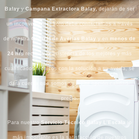
Balay
y
Campana
Extractora
Balay,
dejarán de ser
un inconveniente. Sólo debe contactarnos a través
de nuestra
Central de Averías Balay
y en
menos de
24 hrs
recibirá la asistencia de los mejores y más
cualificados técnicos con la solución a su avería, se
dará cuenta que somos su mejor opción calidad-
precio.
Para nuestro
Servicio Técnico Balay L’Escala
lo
más importante es la satisfacción de nuestros