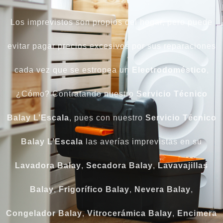
Los imprevistos son propios del hogar, pero puede
evitar pagar precios excesivos por sus reparaciones
cada vez que se estropea un
Electrodoméstico
,
¿Cómo? Contratando nuestro
Servicio Técnico
Balay L’Escala
, pues con nuestro
Servicio Técnico
Balay L’Escala
las averías imprevistas en su
Lavadora
Balay
,
Secadora
Balay
,
Lavavajillas
Balay
,
Frigorífico
Balay
,
Nevera
Balay
,
Congelador
Balay
,
Vitrocerámica
Balay
,
Encimera