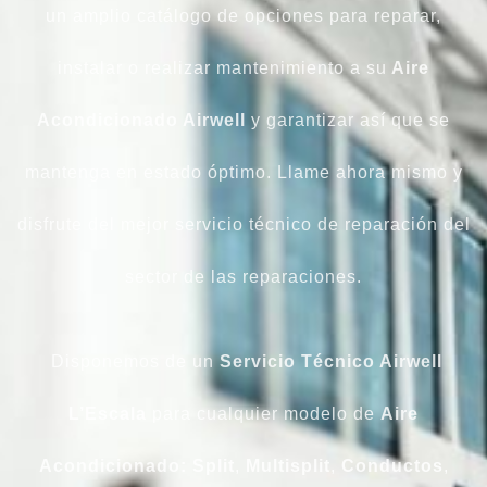
un amplio catálogo de opciones para reparar,
instalar o realizar mantenimiento a su
Aire
Acondicionado Airwell
y garantizar así que se
mantenga en estado óptimo. Llame ahora mismo y
disfrute del mejor servicio técnico de reparación del
sector de las reparaciones.
Disponemos de un
Servicio Técnico Airwell
L’Escala
para cualquier modelo de
Aire
Acondicionado: Split
,
Multisplit
,
Conductos
,