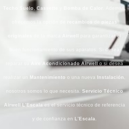
Techo Suelo
,
Cassette
y
Bomba de Calor
. Además,
ofrecemos la opción de
recambios
de
piezas
originales
de la marca
Airwell
para garantizar el
buen funcionamiento de sus aparatos. Si desea
reparar su
Aire
Acondicionado
Airwell
o si desea
realizar un
Mantenimiento
o una nueva
Instalación
,
nosotros somos lo que necesita.
Servicio Técnico
Airwell L’Escala
es el servicio técnico de referencia
y de confianza en
L’Escala
.