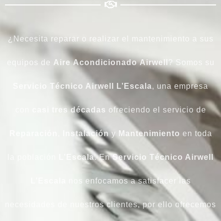
¿Necesita reparar o realizar el mantenimiento a sus
equipos de
Aire
Acondicionado
Airwell
? Somos su
Servicio Técnico Airwell L’Escala
, una empresa
con
casi tres décadas
ofreciendo el servicio de
Reparación
,
Instalación
y
Mantenimiento
en toda
la población
L’Escala
. En
Servicio Técnico Airwell
L’Escala
nos enfocamos a satisfacer las
necesidades de nuestros clientes, por ello ofrecemos